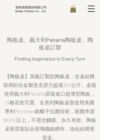
安桁精密股份有限公司
Enhan Precise Co., Ltd.
陶板桌、義大利Panaria陶板桌、陶
板桌訂製
Finding Inspiration in Every Turn
【陶板桌】高級訂製款陶板桌，全桌結構
採用鋁合金製造支撐力超過300公斤。桌面
使用義大利Panaria原裝進口超薄型陶板，
21種花色可選。全系列陶板桌面使用美國
專利Microban銀離子抗菌技術，殺菌率達
99.9%以上，不需光觸媒、永久有效。陶板
桌面背面貼合玻璃纖維網布，強化結構更
安全
。