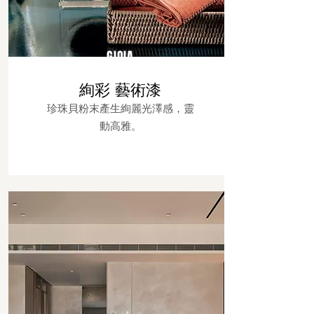
GIOIA
絢彩
藝術漆
珍珠貝粉末產生絢麗光澤感，靈
動高雅。