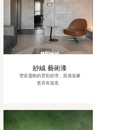
Minimal
紗絨 藝術漆
豐富靈動的雲彩紋理，質感溫馨
更具有溫度。