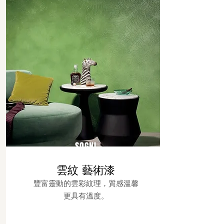
SOGNI
雲紋 藝術漆
豐富靈動的雲彩紋理，質感溫馨
更具有溫度。