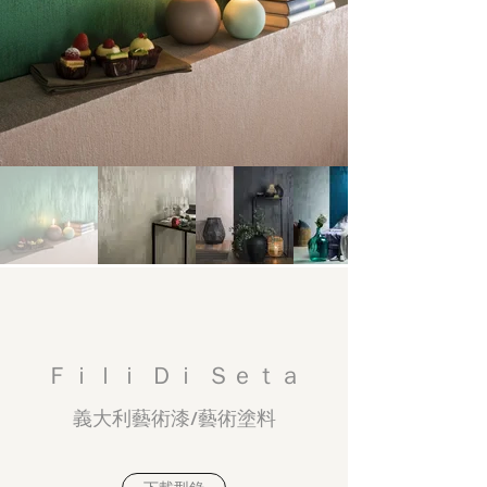
圖
庫
外
Ｆｉｌｉ Ｄｉ Ｓｅｔａ
義大利藝術漆/藝術塗料