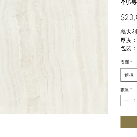
利
$20,
義大利
厚度： 5
包裝：1
表面
*
選擇
數量
*