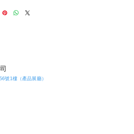
司
56號1樓（產品展廳）