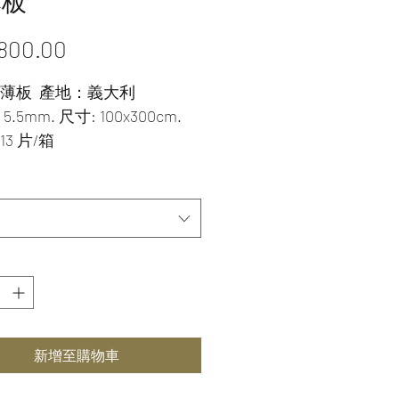
薄板
價
800.00
格
薄板  產地：義大利
.5mm. 尺寸: 100x300cm.
3 片/箱
新增至購物車