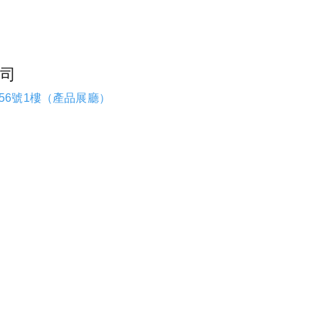
司
56號1樓（產品展廳）