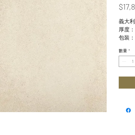
$17,
義大利
厚度： 6
包裝：
數量
*