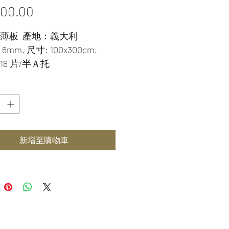
價
800.00
格
薄板  產地：義大利
mm. 尺寸: 100x300cm.
18 片/半Ａ托
新增至購物車