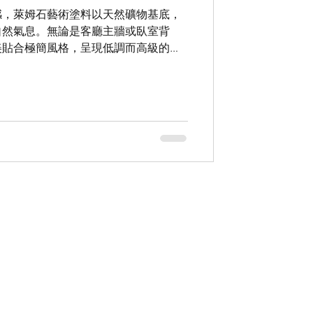
感，萊姆石藝術塗料以天然礦物基底，
自然氣息。無論是客廳主牆或臥室背
美貼合極簡風格，呈現低調而高級的視