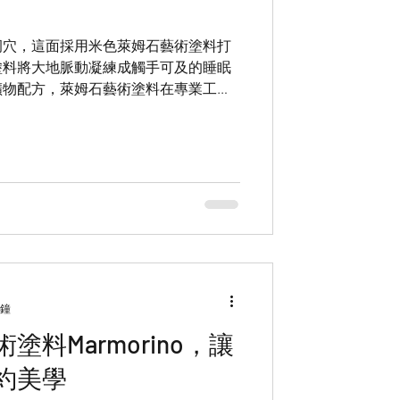
洞穴，這面採用米色萊姆石藝術塗料打
塗料將大地脈動凝練成觸手可及的睡眠
礦物配方，萊姆石藝術塗料在專業工匠
如化石剖面般的自然紋理——那些粗獷
在晨昏光線撫觸時，會甦醒成一片流動
分鐘
料Marmorino，讓
約美學