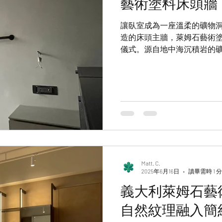
藝術塗料床頭牆
讓臥室成為一座溫柔的礦物
造的床頭主牆，萊姆石藝術
儀式。源自地中海沉積岩的
手工鏝塗下，於牆面生長出宛
中帶著細膩的礦物結晶紋，
的金屬光澤沙漠。
Matt. C.
2025年6月16日
讀畢需時 1 
義大利萊姆石藝術塗
自然紋理融入簡