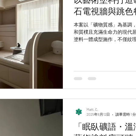
al
VentiVenti
Fili De Seta
Muro
Pastello
石電視牆與跳色
本案以「礦物質感」為基調
和質樸且充滿生命力的現代
塗料一體成型施作，不僅紋
的嵙礦礦物質感，成為空間
塗料，以柔和雅緻的色調點
Matt. C.
2025年8月12日
讀畢需時 1 
「眠臥礦語・溫