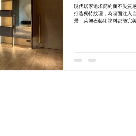
現代居家追求簡約而不失質
打造獨特紋理，為牆面注入
景，萊姆石藝術塗料都能完
覺層次。