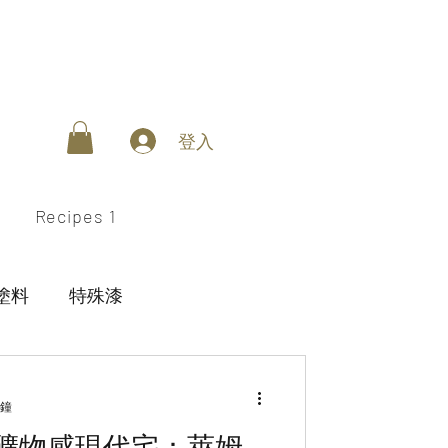
登入
Recipes 1
塗料
特殊漆
aint
分鐘
礦物感現代宅：萊姆