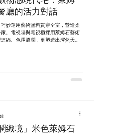
ne
LimePaint
餐廳的活力對話
，巧妙運用藝術塗料貫穿全室，營造柔
居家。電視牆與電視櫃採用萊姆石藝術
理連綿、色澤溫潤，更塑造出渾然天成
的視覺焦點。主臥床頭牆則延續同系列
綴，增添寢臥的靜謐與舒適氛圍。
分鐘
潤織境」米色萊姆石