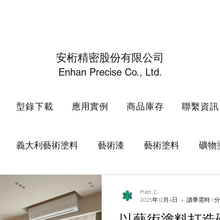
安桁精密股份有限公司
Enhan Precise Co., Ltd.
型錄下載
應用實例
商品庫存
聯繫資訊
義大利藝術塗料
藝術漆
藝術塗料
礦物
電動百葉窗
SOGNI
VENTIVENTI
WhiteP
Matt. C.
2025年12月4日
讀畢需時 1 
以藝術塗料打造