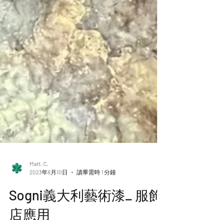
Matt. C.