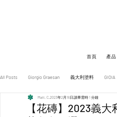
首頁
產品
All Posts
Giorgio Graesan
義大利塗料
GIOIA
礦物塗料
Matt. C.
特殊漆
2023年2月16日
特殊塗料
讀畢需時 1 分鐘
無接縫地坪
【花磚】2023義大