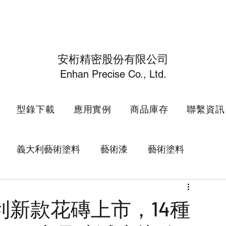
安桁精密股份有限公司
Enhan Precise Co., Ltd.
型錄下載
應用實例
商品庫存
聯繫資訊
義大利藝術塗料
藝術漆
藝術塗料
花磚
升降百葉窗
電動百葉窗
SOGNI
利新款花磚上市，14種