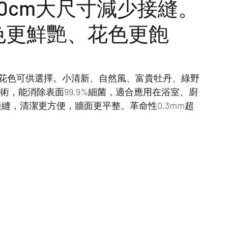
00cm大尺寸減少接縫。
Stuhhi
Marmorino
Minimal
VentiVenti
色更鮮艷、花色更飽
fili de seta
INSTINTO
精選藝術漆案例
，14種花色可供選擇。小清新、自然風、富貴牡丹、綠野
抗菌技術，能消除表面99.9%細菌，適合應用在浴室、廚
連接縫，清潔更方便，牆面更平整。革命性0.3mm超