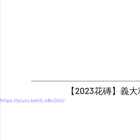
【2023花磚】義大
https://youtu.be/c0_oBnZIicU