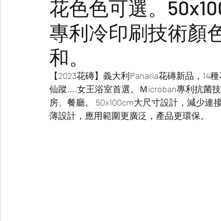
花色色可選。50x1
VENTIVENTI
WhitePaint
藝術漆電視牆
專利冷印刷技術顏
Fili De Seta
Muro
Pastellone
LimePaint
和。
【2023花磚】義大利Panaria花磚新品
仙蹤....女王浴室首選。Ｍicroban專利
房、餐廳。 50x100cm大尺寸設計，減少
薄設計，應用範圍更廣泛，產品更環保。